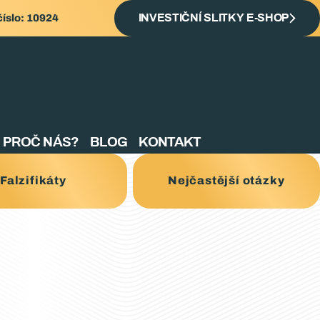
číslo: 10924
INVESTIČNÍ SLITKY E-SHOP
PROČ NÁS?
BLOG
KONTAKT
Falzifikáty
Nejčastější otázky