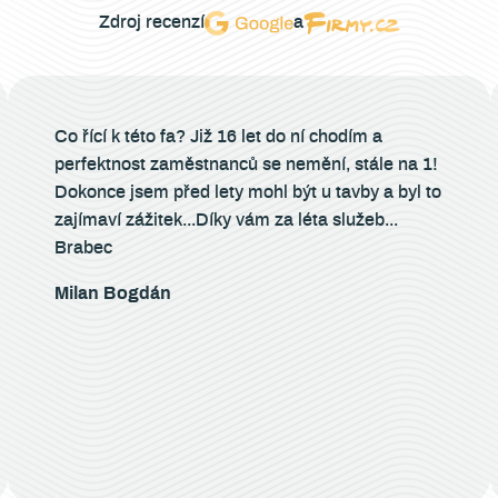
Zdroj recenzí
a
Co řící k této fa? Již 16 let do ní chodím a
perfektnost zaměstnanců se nemění, stále na 1!
Dokonce jsem před lety mohl být u tavby a byl to
zajímaví zážitek...Díky vám za léta služeb...
Brabec
Milan Bogdán