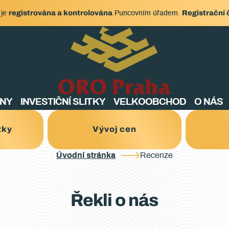
registrována a kontrolována
Registrační 
 je
Puncovním úřadem.
ENY
INVESTIČNÍ SLITKY
VELKOOBCHOD
O NÁS
tky
Vývoj cen
Úvodní stránka
Recenze
Řekli o nás