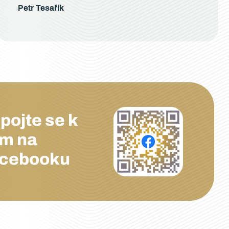
Petr Tesařík
ipojte se k
m na
cebooku