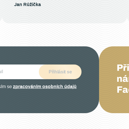
Jan Růžička
Př
Přihlásit se
ná
sím se
zpracováním osobních údajů
Fa