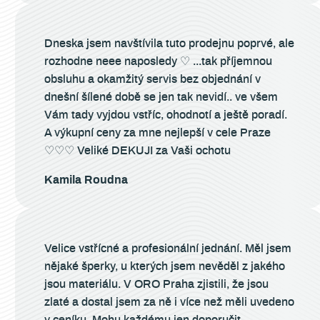
Dneska jsem navštívila tuto prodejnu poprvé, ale
rozhodne neee naposledy ♡ ...tak příjemnou
obsluhu a okamžitý servis bez objednání v
dnešní šílené době se jen tak nevidí.. ve všem
Vám tady vyjdou vstříc, ohodnotí a ještě poradí.
A výkupní ceny za mne nejlepší v cele Praze
♡♡♡ Veliké DEKUJI za Vaši ochotu
Kamila Roudna
Velice vstřícné a profesionální jednání. Měl jsem
nějaké šperky, u kterých jsem nevěděl z jakého
jsou materiálu. V ORO Praha zjistili, že jsou
zlaté a dostal jsem za ně i více než měli uvedeno
v ceníku. Mohu každému jen doporučit.