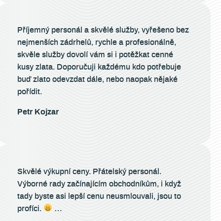
Příjemný personál a skvělé služby, vyřešeno bez
nejmenších zádrhelů, rychle a profesionálně,
skvěle služby dovolí vám si i potěžkat cenné
kusy zlata. Doporučuji každému kdo potřebuje
buď zlato odevzdat dále, nebo naopak nějaké
pořídit.
Petr Kojzar
Skvělé výkupní ceny. Přátelský personál.
Výborné rady začínajícím obchodníkům, i když
tady byste asi lepší cenu neusmlouvali, jsou to
profíci.
…