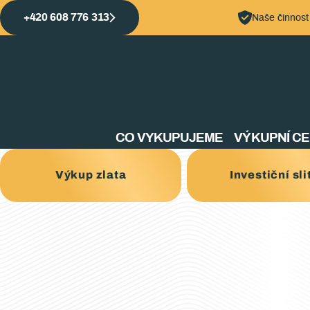
+420 608 776 313
Naše činnost
CO VYKUPUJEME
VÝKUPNÍ C
Výkup zlata
Investiční sli