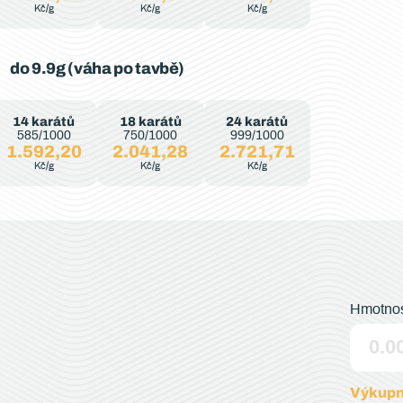
Kč/g
Kč/g
Kč/g
do 9.9g (váha po tavbě)
14 karátů
18 karátů
24 karátů
585/1000
750/1000
999/1000
1.592,20
2.041,28
2.721,71
Kč/g
Kč/g
Kč/g
Hmotnos
Výkupn