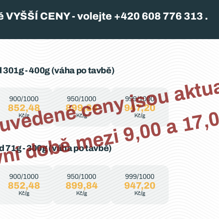
ště VYŠŠÍ CENY - volejte +420 608 776 313 .
n
n
i
 
l
n
z
9
7
 301g - 400g (váha po tavbě)
900/1000
950/1000
999/1000
852,48
899,84
947,20
h
Kč/g
Kč/g
Kč/g
d 71g - 300g (váha po tavbě)
900/1000
950/1000
999/1000
852,48
899,84
947,20
Kč/g
Kč/g
Kč/g