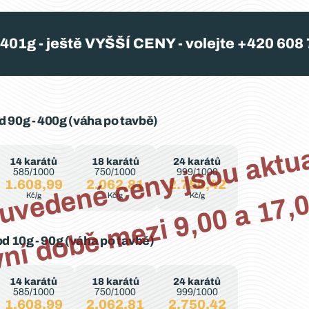
401g - ještě VYŠŠÍ CENY - volejte +420 608 
d 90g - 400g (váha po tavbě)
n
n
i
 
l
n
z
9
7
14 karátů
18 karátů
24 karátů
585/1000
750/1000
999/1000
1.608,99
2.062,81
2.750,42
h
Kč/g
Kč/g
Kč/g
od 10g - 90g (váha po tavbě)
14 karátů
18 karátů
24 karátů
585/1000
750/1000
999/1000
1.608,99
2.062,81
2.750,42