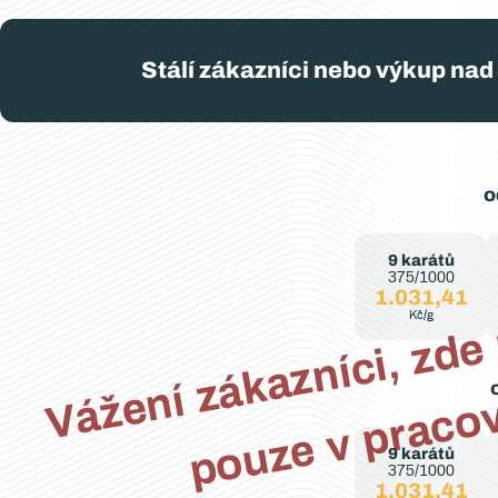
Stálí zákazníci nebo výkup nad 
o
c
y
a
9 karátů
375/1000
1.031,41
Kč/g
9 karátů
375/1000
1.031,41