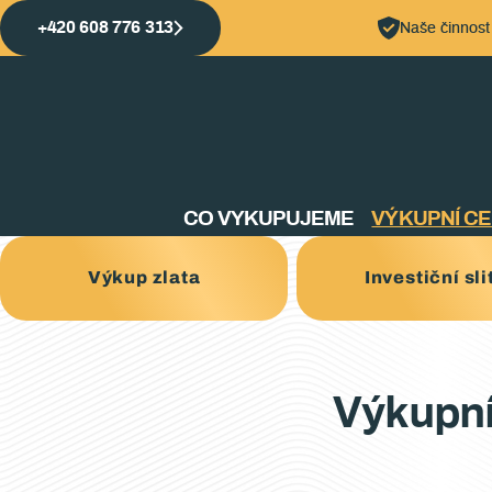
+420 608 776 313
Naše činnost
CO VYKUPUJEME
VÝKUPNÍ C
Výkup zlata
Investiční sli
Výkupní