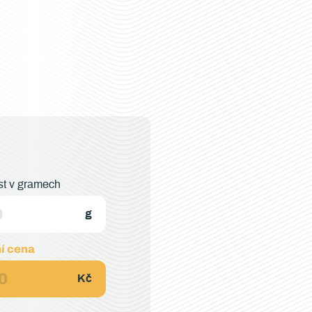
t v gramech
í cena
0