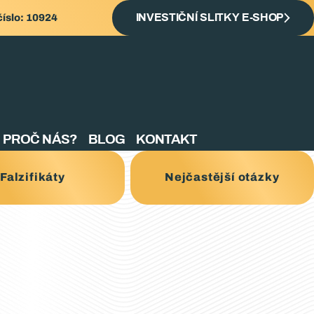
číslo: 10924
INVESTIČNÍ SLITKY E-SHOP
PROČ NÁS?
BLOG
KONTAKT
Falzifikáty
Nejčastější otázky