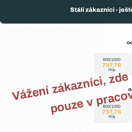
Stálí zákazníci - je
c
y
a
od
800/1000
757,76
Kč/g
o
800/1000
757,76
Kč/g