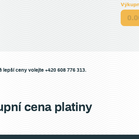
Výkupn
0.0
ě lepší ceny volejte +420 608 776 313.
pní cena platiny