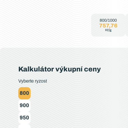
800/1000
757,76
Kč/g
Kalkulátor výkupní ceny
Vyberte ryzost
800
900
950