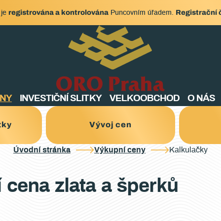
registrována a kontrolována
Registrační 
 je
Puncovním úřadem.
ENY
INVESTIČNÍ SLITKY
VELKOOBCHOD
O NÁS
tky
Vývoj cen
Úvodní stránka
Výkupní ceny
Kalkulačky
 cena zlata a šperků