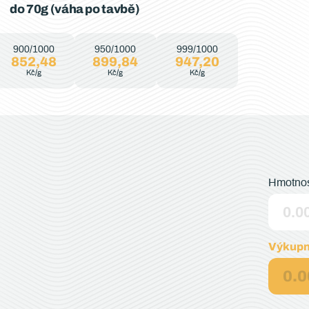
do 70g (váha po tavbě)
900/1000
950/1000
999/1000
852,48
899,84
947,20
Kč/g
Kč/g
Kč/g
Hmotnos
Výkupn
0.0