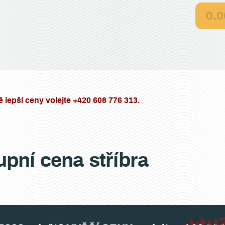
0.0
ě lepší ceny volejte +420 608 776 313.
pní cena stříbra