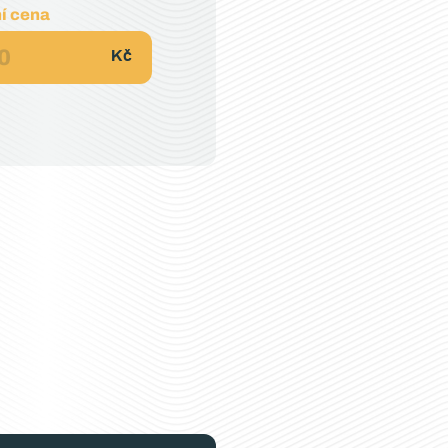
í cena
0