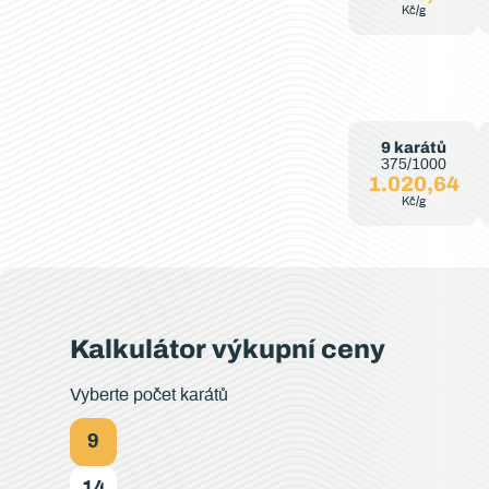
Kč/g
9 karátů
375/1000
1.020,64
Kč/g
Kalkulátor výkupní ceny
Vyberte počet karátů
9
14