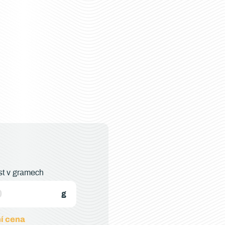
t v gramech
í cena