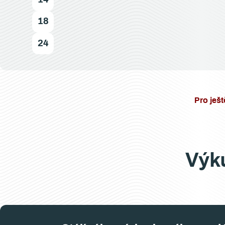
18
24
Pro ješt
Výku