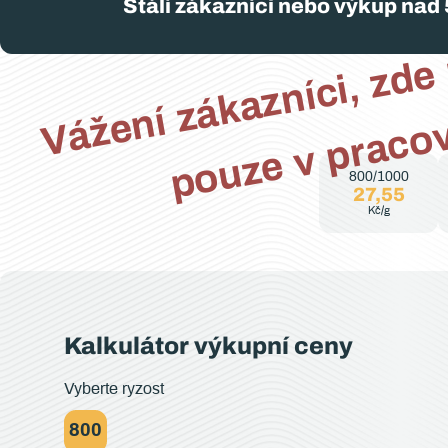
c
y
a
Stálí zákazníci nebo výkup nad 
800/1000
27,55
Kč/g
Kalkulátor výkupní ceny
Vyberte ryzost
800