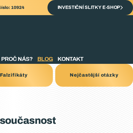
číslo: 10924
INVESTIČNÍ SLITKY E-SHOP
PROČ NÁS?
BLOG
KONTAKT
Falzifikáty
Nejčastější otázky
o současnost