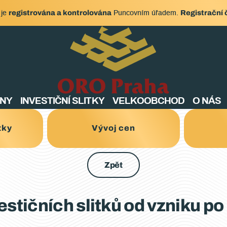
registrována a kontrolována
Registrační 
 je
Puncovním úřadem.
ENY
INVESTIČNÍ SLITKY
VELKOOBCHOD
O NÁS
tky
Vývoj cen
Zpět
vestičních slitků od vzniku p