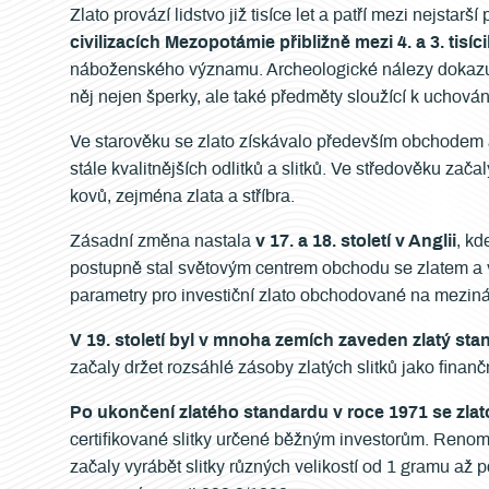
Zlato provází lidstvo již tisíce let a patří mezi nejstar
civilizacích Mezopotámie přibližně mezi 4. a 3. tisícile
náboženského významu. Archeologické nálezy dokazují,
něj nejen šperky, ale také předměty sloužící k uchován
Ve starověku se zlato získávalo především obchodem 
stále kvalitnějších odlitků a slitků. Ve středověku za
kovů, zejména zlata a stříbra.
Zásadní změna nastala
v 17. a 18. století v Anglii
, kd
postupně stal světovým centrem obchodu se zlatem a 
parametry pro investiční zlato obchodované na mezinár
V 19. století byl v mnoha zemích zaveden zlatý sta
začaly držet rozsáhlé zásoby zlatých slitků jako finanč
Po ukončení zlatého standardu v roce 1971 se zlat
certifikované slitky určené běžným investorům. Renom
začaly vyrábět slitky různých velikostí od 1 gramu až p