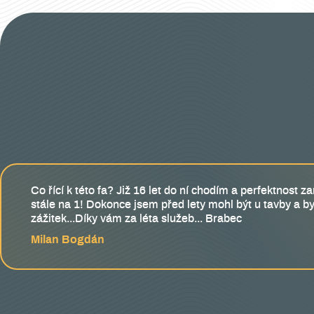
Co řící k této fa? Již 16 let do ní chodím a perfektnost
stále na 1! Dokonce jsem před lety mohl být u tavby a by
zážitek...Díky vám za léta služeb... Brabec
Milan Bogdán