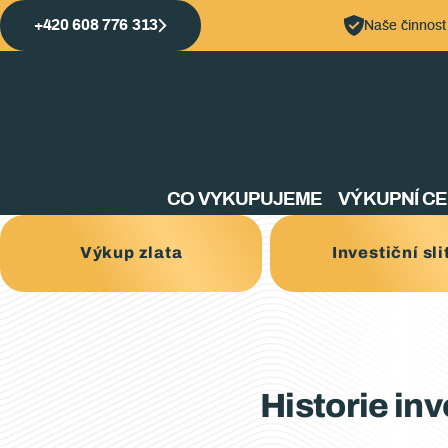
+420 608 776 313
Naše činnost
CO VYKUPUJEME
VÝKUPNÍ C
Výkup zlata
Investiční sli
Historie in