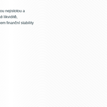
ou nejistotou a
é likviditě,
m finanční stability