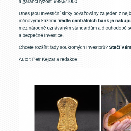
a garancí ryzosti 999,9/1000.
Dnes jsou investiční slitky považovány za jeden z ne
měnovými krizemi.
Vedle centrálních bank je nakup
mezinárodně uznávaným standardům a dlouhodobé schopn
a bezpečné investice.
Chcete rozšířit řady soukromých investorů?
Stačí Vá
Autor: Petr Kejzar a redakce