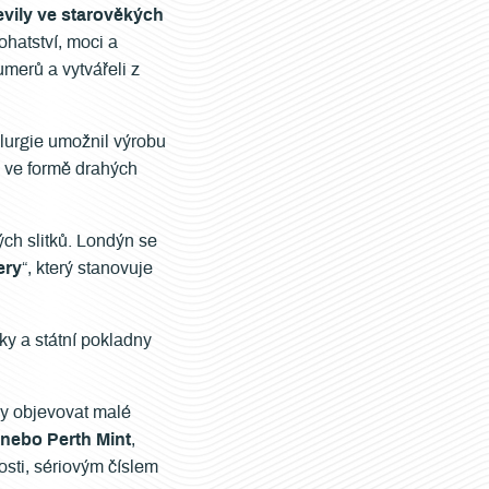
jevily ve starověkých
ohatství, moci a
merů a vytvářeli z
lurgie umožnil výrobu
ě ve formě drahých
ých slitků. Londýn se
ery
“, který stanovuje
y a státní pokladny
ly objevovat malé
nebo Perth Mint
,
osti, sériovým číslem