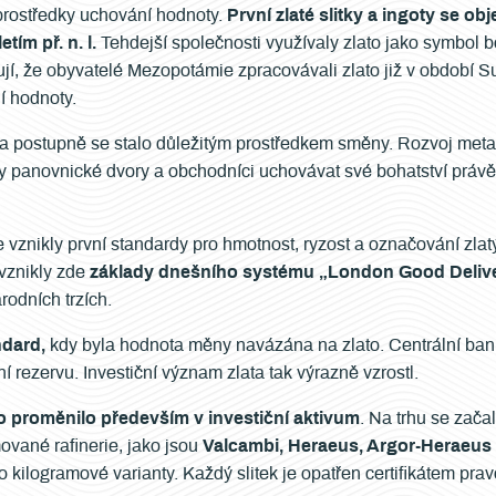
ší prostředky uchování hodnoty.
První zlaté slitky a ingoty se ob
tím př. n. l.
Tehdejší společnosti využívaly zlato jako symbol b
 že obyvatelé Mezopotámie zpracovávali zlato již v období Su
í hodnoty.
a postupně se stalo důležitým prostředkem směny. Rozvoj meta
čaly panovnické dvory a obchodníci uchovávat své bohatství práv
e vznikly první standardy pro hmotnost, ryzost a označování zlat
vznikly zde
základy dnešního systému „London Good Deliv
odních trzích.
ndard,
kdy byla hodnota měny navázána na zlato. Centrální bank
ní rezervu. Investiční význam zlata tak výrazně vzrostl.
o proměnilo především v investiční aktivum
. Na trhu se zača
ované rafinerie, jako jsou
Valcambi, Heraeus, Argor-Heraeus 
o kilogramové varianty. Každý slitek je opatřen certifikátem prav