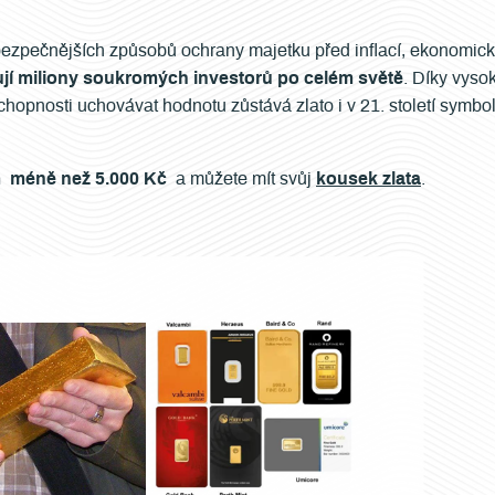
jbezpečnějších způsobů ochrany majetku před inflací, ekonomick
ují miliony soukromých investorů po celém světě
. Díky vysok
osti uchovávat hodnotu zůstává zlato i v 21. století symbole
m méně než 5.000 Kč
a můžete mít svůj
kousek zlata
.