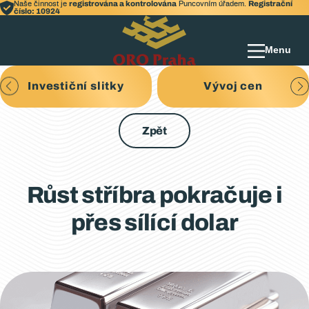
registrována a kontrolována
Registrační
Naše činnost je
Puncovním úřadem.
číslo: 10924
Menu
Investiční slitky
Vývoj cen
Zpět
Růst stříbra pokračuje i
přes sílící dolar