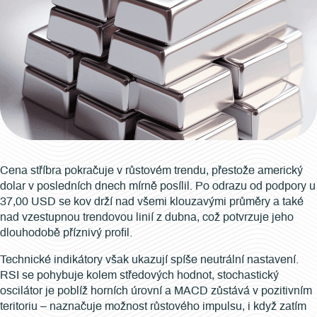
Cena stříbra pokračuje v růstovém trendu, přestože americký
dolar v posledních dnech mírně posílil. Po odrazu od podpory u
37,00 USD se kov drží nad všemi klouzavými průměry a také
nad vzestupnou trendovou linií z dubna, což potvrzuje jeho
dlouhodobě příznivý profil.
Technické indikátory však ukazují spíše neutrální nastavení.
RSI se pohybuje kolem středových hodnot, stochastický
oscilátor je poblíž horních úrovní a MACD zůstává v pozitivním
teritoriu – naznačuje možnost růstového impulsu, i když zatím