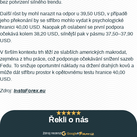
bez potvrzení silného trendu.
Další růst by mohl narazit na odpor u 39,50 USD, v případě
jeho překonání by se stříbro mohlo vydat k psychologické
hranici 40,00 USD. Naopak při oslabení se první podpora
očekává kolem 38,20 USD, silnější pak v pásmu 37,50–37,90
USD.
V širším kontextu trh těží ze slabších amerických makrodat,
zejména z trhu práce, což podporuje očekávání snížení sazeb
Fedu. To snižuje oportunitní náklady na držení drahých kovů a
může dát stříbru prostor k opětovnému testu hranice 40,00
USD.
Zdroj:
InstaForex.eu
Řekli o nás
Zdroj recenzí
a